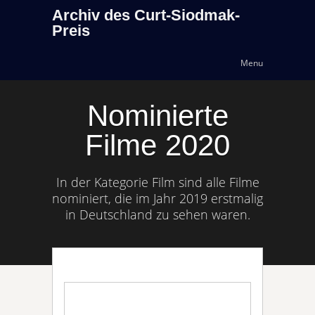
Archiv des Curt-Siodmak-
Preis
Skip to
Menu
Menu
content
Nominierte
Filme 2020
In der Kategorie Film sind alle Filme
nominiert, die im Jahr 2019 erstmalig
in Deutschland zu sehen waren.