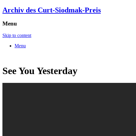
Archiv des Curt-Siodmak-Preis
Menu
Skip to content
Menu
See You Yesterday