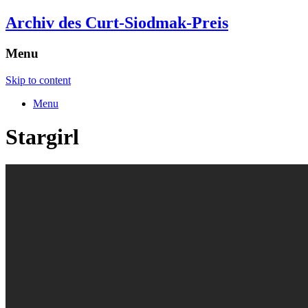
Archiv des Curt-Siodmak-Preis
Menu
Skip to content
Menu
Stargirl