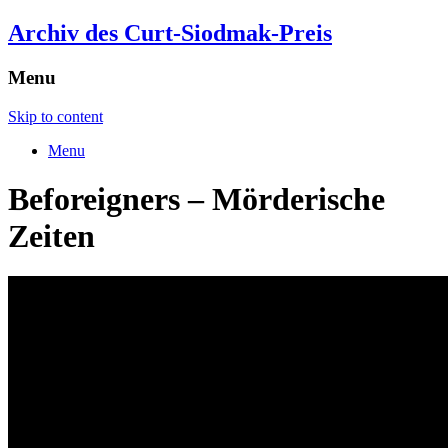
Archiv des Curt-Siodmak-Preis
Menu
Skip to content
Menu
Beforeigners – Mörderische
Zeiten