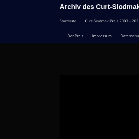
Archiv des Curt-Siodmak
Skip to content
Menu
Startseite
Curt-Siodmak-Preis 2003 – 202
Der Preis
Impressum
Datenschu